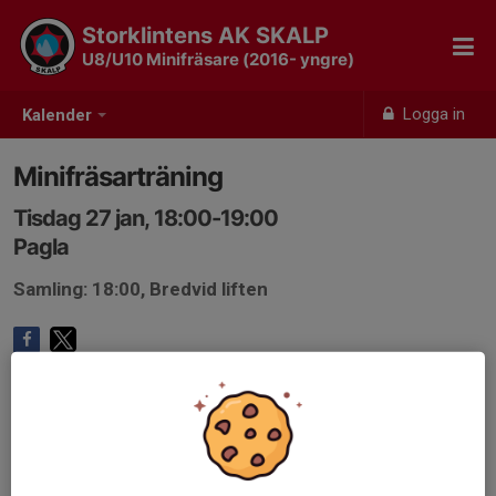
Storklintens AK SKALP
U8/U10 Minifräsare (2016- yngre)
Logga in
Kalender
Minifräsarträning
Tisdag 27 jan, 18:00-19:00
Pagla
Samling: 18:00, Bredvid liften