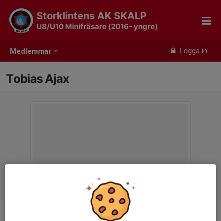
Storklintens AK SKALP
U8/U10 Minifräsare (2016- yngre)
Logga in
Medlemmar
Tobias Ajax
Titel
Tränare