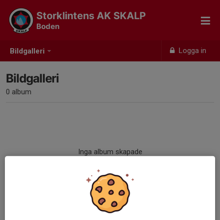
Storklintens AK SKALP
Boden
Logga in
Bildgalleri
Bildgalleri
0 album
Inga album skapade