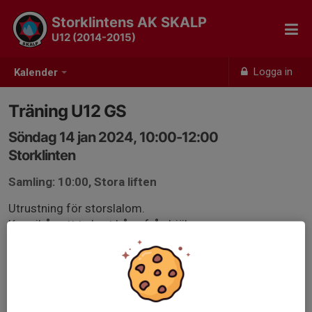
Storklintens AK SKALP
U12 (2014-2015)
Logga in
Kalender
Träning U12 GS
Söndag 14 jan 2024, 10:00-12:00
Storklinten
Samling: 10:00, Stora liften
Utrustning för storslalom.
Kom ihåg att ta bort båge från hjälmen