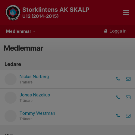
Storklintens AK SKALP
U12 (2014-2015)
Logga in
Medlemmar
Medlemmar
Ledare
Niclas Norberg
Tränare
Jonas Näzelius
Tränare
Tommy Westman
Tränare