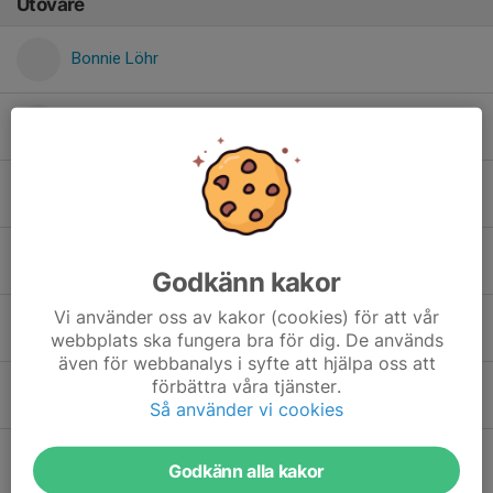
Utövare
Bonnie Löhr
Emil Westman
Freja Petersson Ajax
Kian Willman
Godkänn kakor
Vi använder oss av kakor (cookies) för att vår
Lea Näzelius
webbplats ska fungera bra för dig. De används
även för webbanalys i syfte att hjälpa oss att
förbättra våra tjänster.
Theo Rönnbäck
Så använder vi cookies
Tian Nyström
Godkänn alla kakor