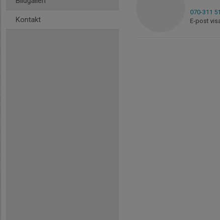
Bildgalleri
070-311 5
Kontakt
E-post vis