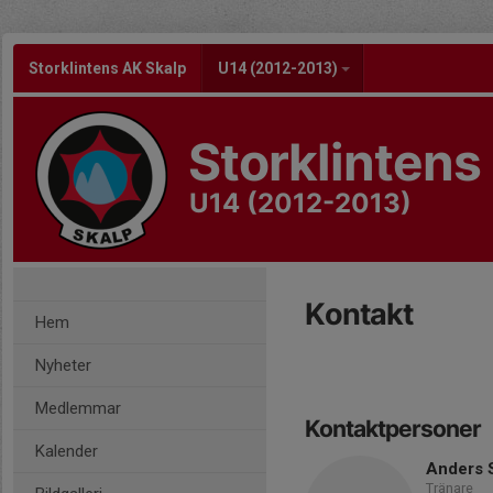
Storklintens AK Skalp
U14 (2012-2013)
Storklinten
U14 (2012-2013)
Kontakt
Hem
Nyheter
Medlemmar
Kontaktpersoner
Kalender
Anders 
Tränare