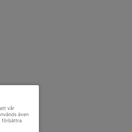
att vår
 används även
t förbättra