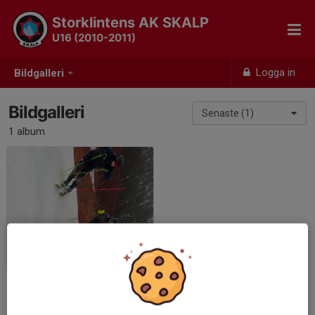
Storklintens AK SKALP
U16 (2010-2011)
Logga in
Bildgalleri
Bildgalleri
Senaste (1)
1 album
25/26
2025-12-06
|
9 st