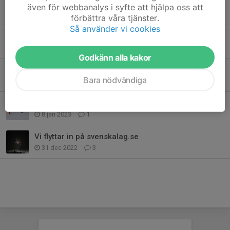
Anmälan LVC Gälivare
även för webbanalys i syfte att hjälpa oss att
17 feb 2023
0
förbättra våra tjänster.
Så använder vi cookies
Anmälan till LVC Piteå & Kiruna
12 jan 2023
0
Godkänn alla kakor
Hemmaläger 3-5/2
Bara nödvändiga
11 jan 2023
2
Tävlingspremiär i ett snöigt Arvidsjaur
8 jan 2023
1
Vi flyttar in på svenskalag.se
31 dec 2022
3