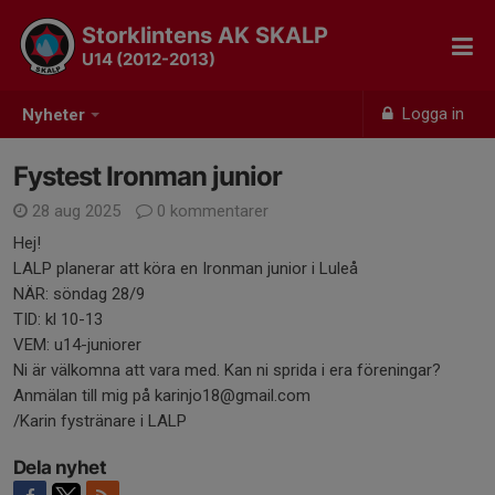
Storklintens AK SKALP
U14 (2012-2013)
Logga in
Nyheter
Fystest Ironman junior
28 aug 2025
0 kommentarer
Hej!
LALP planerar att köra en Ironman junior i Luleå
NÄR: söndag 28/9
TID: kl 10-13
VEM: u14-juniorer
Ni är välkomna att vara med. Kan ni sprida i era föreningar?
Anmälan till mig på karinjo18@gmail.com
/Karin fystränare i LALP
Dela nyhet