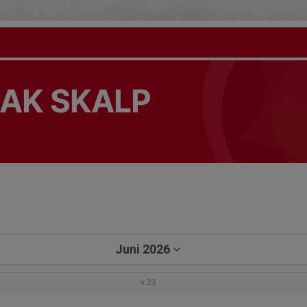
s AK SKALP
a
Juni 2026
v.23