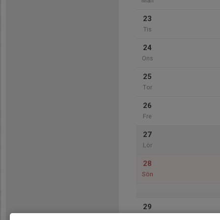
Mån
23
Tis
24
Ons
25
Tor
26
Fre
27
Lör
28
Sön
29
Mån