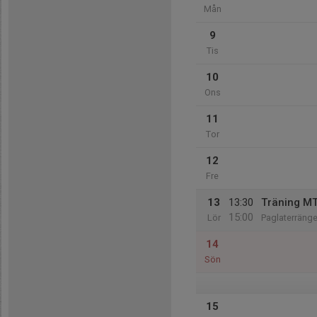
Mån
9
Tis
10
Ons
11
Tor
12
Fre
13
13:30
Träning MT
15:00
Lör
Paglaterräng
14
Sön
15