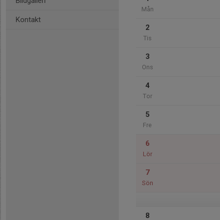
Bildgalleri
Mån
Kontakt
2
Tis
3
Ons
4
Tor
5
Fre
6
Lör
7
Sön
8