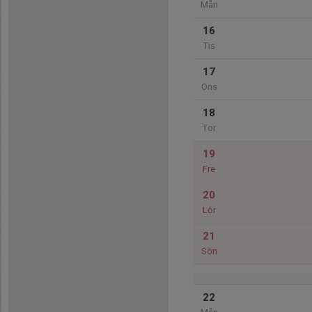
Mån
16
Tis
17
Ons
18
Tor
19
Fre
20
Lör
21
Sön
22