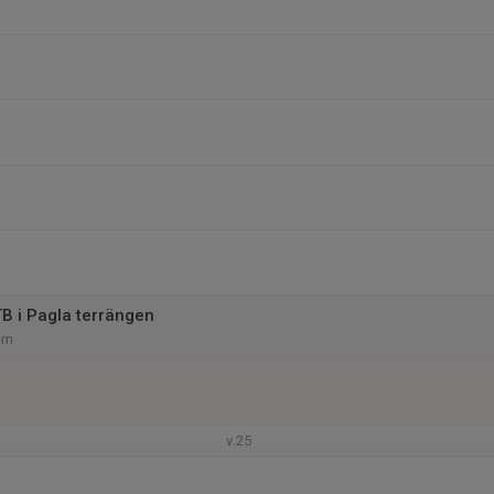
B i Pagla terrängen
em
v.25